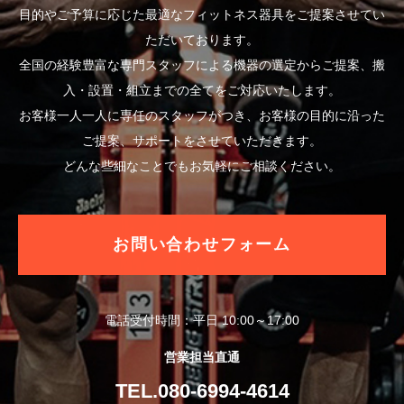
目的やご予算に応じた最適なフィットネス器具をご提案させてい
ただいております。
全国の経験豊富な専門スタッフによる機器の選定からご提案、搬
入・設置・組立までの全てをご対応いたします。
お客様一人一人に専任のスタッフがつき、お客様の目的に沿った
ご提案、サポートをさせていただきます。
どんな些細なことでもお気軽にご相談ください。
お問い合わせフォーム
電話受付時間：平日 10:00～17:00
営業担当直通
TEL.080-6994-4614