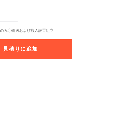
送のみ
輸送および搬入設置組立