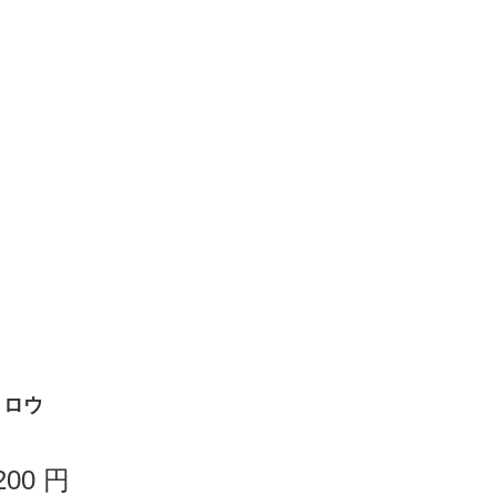
イトロウ
200
円