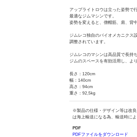
アップライトロウは立った姿勢で
最適なジムマシンです。
姿勢を変えると、僧帽筋、肩、背
ジムレコ独自のバイオメカニクス
調整されています。
ジムレコのマシンは高品質で長持
ジムのスペースを有効活用し、よ
長さ：120cm
幅：140cm
高さ：94cm
重さ：92,5kg
※製品の仕様・デザイン等は改良
は海上輸送になる為、輸送時によ
PDF
PDFファイルをダウンロード