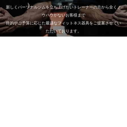
新しくパーソナルジムを立ち上げたいトレーナーの方から全くノ
ウハウがないお客様まで
目的やご予算に応じた最適なフィットネス器具をご提案させてい
ただいております。
全国の経験豊富な専門スタッフによる機器の選定からご提案、搬
入・設置・組立までの全てをご対応いたします。
お客様一人一人に専任のスタッフがつき、お客様の目的に沿った
ご提案、サポートをさせていただきます。
どんな些細なことでもお気軽にご相談ください。
お問い合わせフォーム
電話受付時間：平日 10:00～17:00