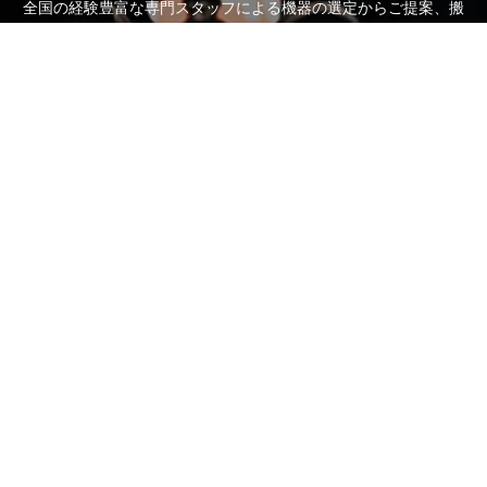
全国の経験豊富な専門スタッフによる機器の選定からご提案、搬
入・設置・組立までの全てをご対応いたします。
お客様一人一人に専任のスタッフがつき、お客様の目的に沿った
ご提案、サポートをさせていただきます。
どんな些細なことでもお気軽にご相談ください。
お問い合わせフォーム
電話受付時間：平日 10:00～17:00
営業担当直通
TEL.080-6994-4614
TEL.080-6863-7926