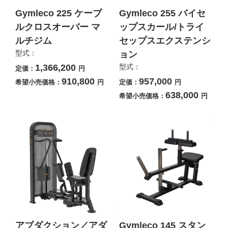
Gymleco 225 ケーブ
Gymleco 255 バイセ
ルクロスオーバー マ
ップスカール/トライ
ルチジム
セップスエクステンシ
型式：
ョン
1,366,200
型式：
定価：
円
910,800
957,000
希望小売価格：
円
定価：
円
638,000
希望小売価格：
円
アブダクション／アダ
Gymleco 145 スタン