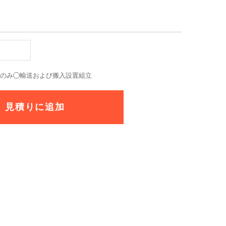
送のみ
輸送および搬入設置組立