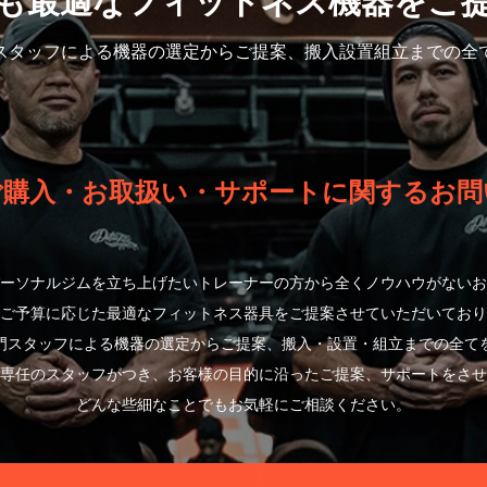
も最適なフィットネス機器をご
スタッフによる機器の選定から
ご提案、搬入設置組立までの全
ご購入・お取扱い・サポートに関するお問
ーソナルジムを立ち上げたいトレーナーの方から全くノウハウがないお
ご予算に応じた最適なフィットネス器具をご提案させていただいており
門スタッフによる機器の選定からご提案、搬入・設置・組立までの全て
専任のスタッフがつき、お客様の目的に沿ったご提案、サポートをさせ
どんな些細なことでもお気軽にご相談ください。