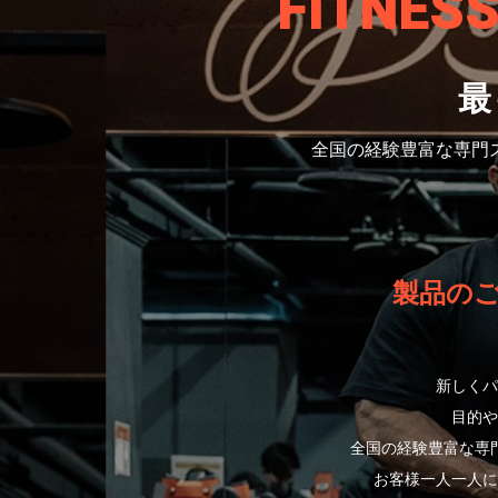
FITNES
最
全国の経験豊富な専門
製品の
新しくパ
目的や
全国の経験豊富な専
お客様一人一人に