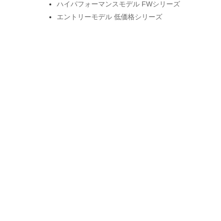
ハイパフォーマンスモデル FWシリーズ
エントリーモデル 低価格シリーズ
ベーシックモデル DFシリーズ
Booty Builder お尻特化マシン
コンディショニングシリーズ
SPEEDIANCEモデル