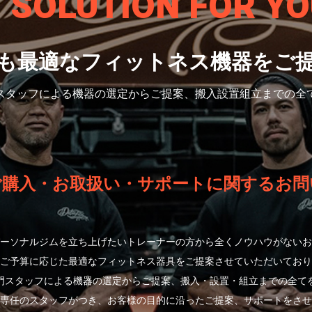
S SOLUTION
FOR YO
も最適なフィットネス機器をご
スタッフによる機器の選定から
ご提案、搬入設置組立までの全
ご購入・お取扱い・サポートに関するお問
ーソナルジムを立ち上げたいトレーナーの方から全くノウハウがないお
ご予算に応じた最適なフィットネス器具をご提案させていただいており
門スタッフによる機器の選定からご提案、搬入・設置・組立までの全て
専任のスタッフがつき、お客様の目的に沿ったご提案、サポートをさせ