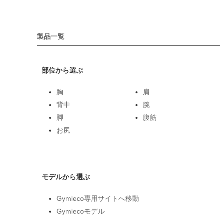
製品一覧
部位から選ぶ
胸
肩
背中
腕
脚
腹筋
お尻
モデルから選ぶ
Gymleco専用サイトへ移動
Gymlecoモデル