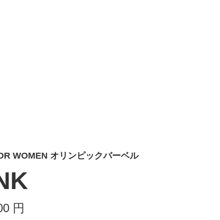
G FOR WOMEN オリンピックバーベル
NK
00
円