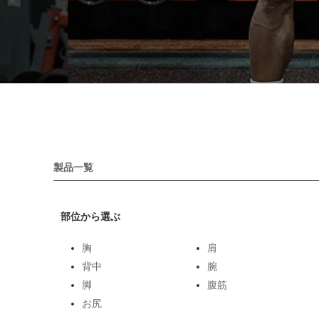
製品一覧
部位から選ぶ
胸
肩
背中
腕
脚
腹筋
お尻