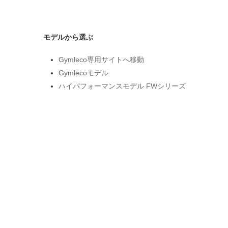
モデルから選ぶ
Gymleco専用サイトへ移動
Gymlecoモデル
ハイパフォーマンスモデル FWシリーズ
エントリーモデル 低価格シリーズ
ベーシックモデル DFシリーズ
Booty Builder お尻特化マシン
コンディショニングシリーズ
SPEEDIANCEモデル