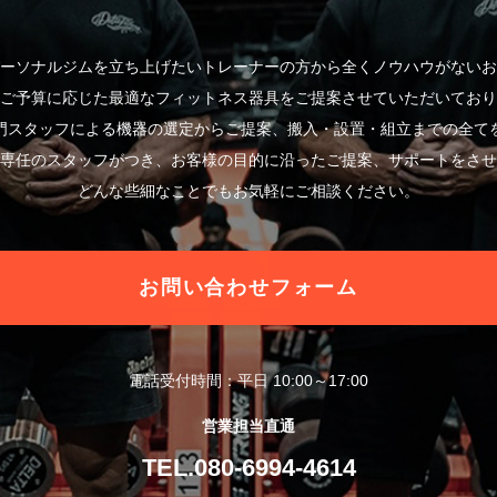
ーソナルジムを立ち上げたいトレーナーの方から全くノウハウがないお
ご予算に応じた最適なフィットネス器具をご提案させていただいており
門スタッフによる機器の選定からご提案、搬入・設置・組立までの全て
専任のスタッフがつき、お客様の目的に沿ったご提案、サポートをさせ
どんな些細なことでもお気軽にご相談ください。
お問い合わせフォーム
電話受付時間：平日 10:00～17:00
営業担当直通
TEL.080-6994-4614