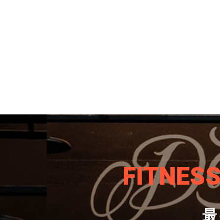
FITNES
最